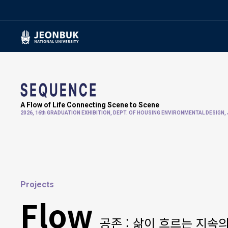
A Flow of Life Connecting Scene to Scene
2026, 16th GRADUATION EXHIBITION,
DEPT. OF HOUSING ENVIRONMENTAL DESIGN,
Projects
Flow
공존 : 삶이 흐르는 지속의